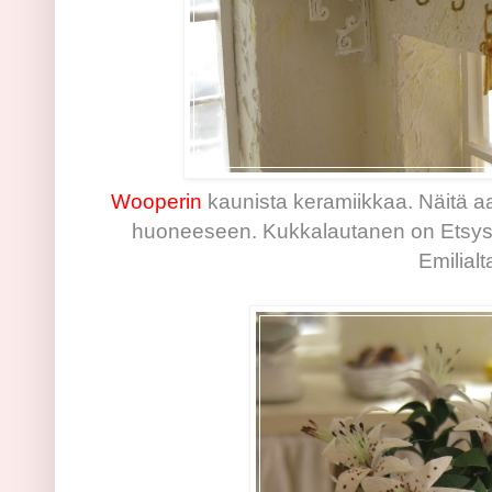
Wooperin
kaunista keramiikkaa. Näitä aa
huoneeseen. Kukkalautanen on Etsystä 
Emilialt