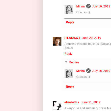
Minna
July 16, 2019
Gracias. :)
Reply
PILAR6373
June 20, 2019
Precioso vestido! muchas gracias p
Besos.
Reply
Replies
Minna
July 16, 2019
Gracias. :)
Reply
elizabeth s
June 21, 2019
A very cute and summery dress Minn