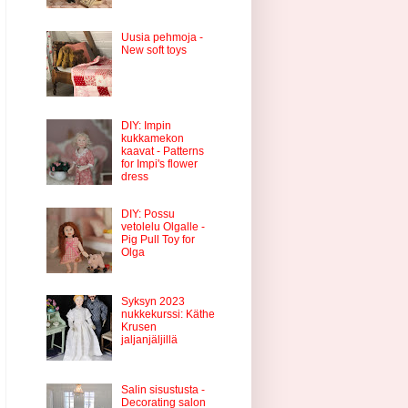
Uusia pehmoja -
New soft toys
DIY: Impin
kukkamekon
kaavat - Patterns
for Impi's flower
dress
DIY: Possu
vetolelu Olgalle -
Pig Pull Toy for
Olga
Syksyn 2023
nukkekurssi: Käthe
Krusen
jaljanjäljillä
Salin sisustusta -
Decorating salon