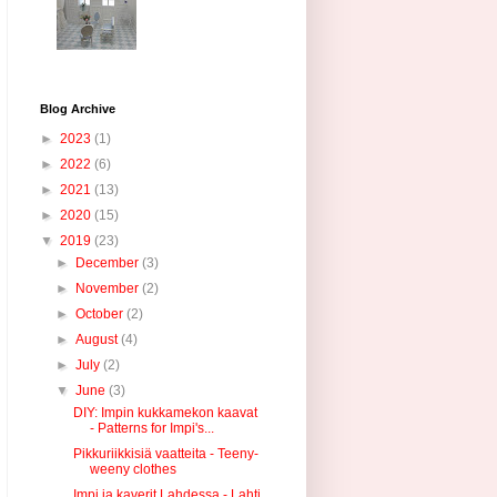
Blog Archive
►
2023
(1)
►
2022
(6)
►
2021
(13)
►
2020
(15)
▼
2019
(23)
►
December
(3)
►
November
(2)
►
October
(2)
►
August
(4)
►
July
(2)
▼
June
(3)
DIY: Impin kukkamekon kaavat
- Patterns for Impi's...
Pikkuriikkisiä vaatteita - Teeny-
weeny clothes
Impi ja kaverit Lahdessa - Lahti