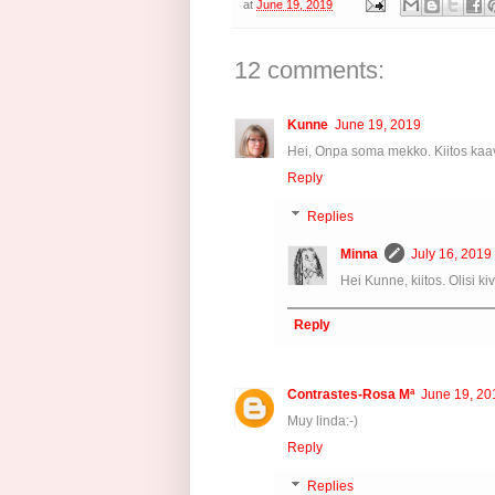
at
June 19, 2019
12 comments:
Kunne
June 19, 2019
Hei, Onpa soma mekko. Kiitos kaav
Reply
Replies
Minna
July 16, 2019
Hei Kunne, kiitos. Olisi k
Reply
Contrastes-Rosa Mª
June 19, 20
Muy linda:-)
Reply
Replies