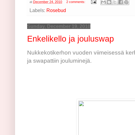
at
December 24, 2010
2 comments:
Labels:
Rosebud
Sunday, December 19, 2010
Enkelikello ja jouluswap
Nukkekotikerhon vuoden viimeisessä kerhoi
ja swapattiin jouluminejä.