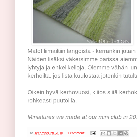
Matot liimailtiin langoista - kerrankin jota
Näiden lisäksi väkersimme parissa aiemm
lyhtyjä ja enkelikelloja. Olemme vähän lun
kerhoilta, jos lista kuulostaa jotenkin tutult
Oikein hyvä kerhovuosi, kiitos siitä kerhok
rohkeasti puutöillä.
Miniatures we made at our mini club in 20
at
December 28, 2010
1 comment: