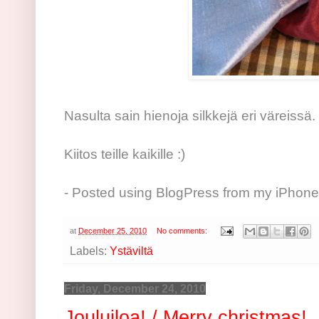
Nasulta sain hienoja silkkejä eri väreissä.
Kiitos teille kaikille :)
- Posted using BlogPress from my iPhone
at
December 25, 2010
No comments:
Labels:
Ystäviltä
Friday, December 24, 2010
Jouluiloa! / Merry christmas!