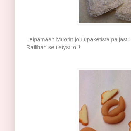
Leipämäen Muorin joulupaketista paljastui
Railihan se tietysti oli!