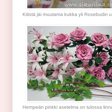
Kitistä jäi muutama kukka yli Rosebudin
Hempeän pinkki asetelma on tulossa linn