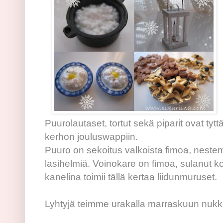
Puurolautaset, tortut sekä piparit ovat tytt
kerhon jouluswappiin.
Puuro on sekoitus valkoista fimoa, nestem
lasihelmiä. Voinokare on fimoa, sulanut ko
kanelina toimii tällä kertaa liidunmuruset.
Lyhtyjä teimme urakalla marraskuun nukk