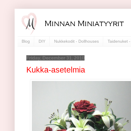
Blog
DIY
Nukkekodit - Dollhouses
Taidenuket - 
Friday, December 31, 2010
Kukka-asetelmia