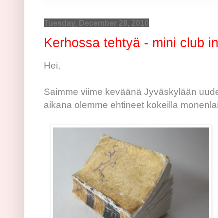
Tuesday, December 28, 2010
Kerhossa tehtyä - mini club i
Hei,
Saimme viime keväänä Jyväskylään uude
aikana olemme ehtineet kokeilla monenlais