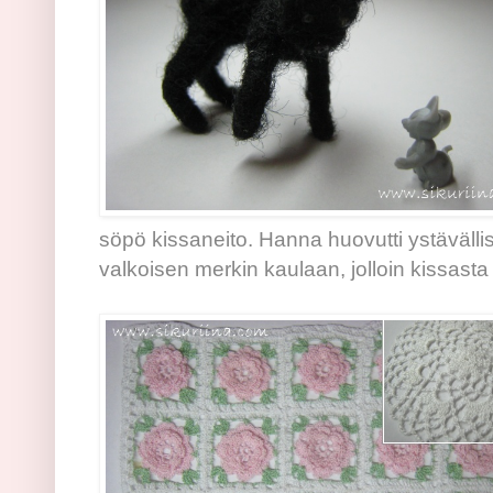
söpö kissaneito. Hanna huovutti ystävällis
valkoisen merkin kaulaan, jolloin kissast