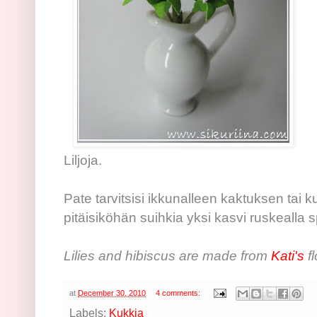
Liljoja.
Pate tarvitsisi ikkunalleen kaktuksen tai
pitäisiköhän suihkia yksi kasvi ruskealla sp
Lilies and hibiscus are made from
Kati's
fl
at
December 30, 2010
4 comments:
Labels:
Kukkia