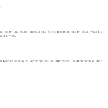
O)
na, mutten saa mitään urakkaa siitä. On se niin pieni, että en osaa. Mutta tuo
avasti. Hieno
n työlästä leikellä, ja varakappaleet tuli tarpeeseen... Muuten tämä oli ihan