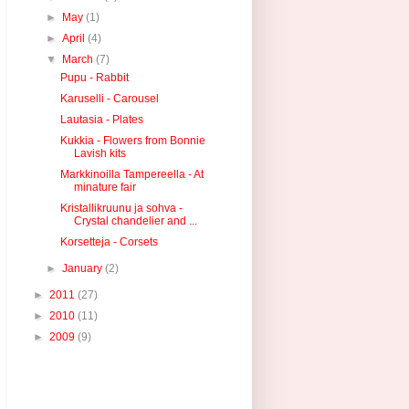
►
May
(1)
►
April
(4)
▼
March
(7)
Pupu - Rabbit
Karuselli - Carousel
Lautasia - Plates
Kukkia - Flowers from Bonnie
Lavish kits
Markkinoilla Tampereella - At
minature fair
Kristallikruunu ja sohva -
Crystal chandelier and ...
Korsetteja - Corsets
►
January
(2)
►
2011
(27)
►
2010
(11)
►
2009
(9)