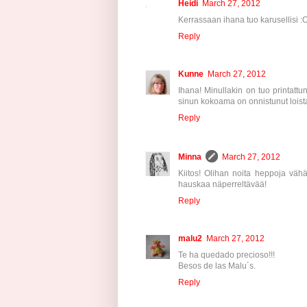
Heidi
March 27, 2012
Kerrassaan ihana tuo karusellisi :
Reply
Kunne
March 27, 2012
Ihana! Minullakin on tuo printattu
sinun kokoama on onnistunut loist
Reply
Minna
March 27, 2012
Kiitos! Olihan noita heppoja vähä
hauskaa näperreltävää!
Reply
malu2
March 27, 2012
Te ha quedado precioso!!!
Besos de las Malu´s.
Reply