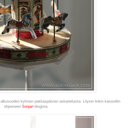
 alkuvuoden kylmien pakkaspäivien askarteluista. Löysin linkin karusellin
ohjeeseen
Sonjan
blogista.