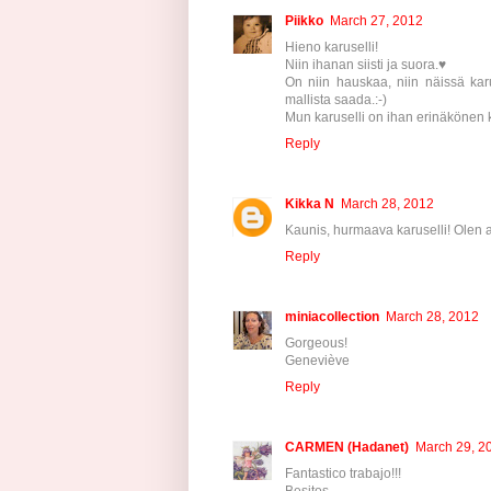
Piikko
March 27, 2012
Hieno karuselli!
Niin ihanan siisti ja suora.♥
On niin hauskaa, niin näissä karu
mallista saada.:-)
Mun karuselli on ihan erinäkönen k
Reply
Kikka N
March 28, 2012
Kaunis, hurmaava karuselli! Olen ai
Reply
miniacollection
March 28, 2012
Gorgeous!
Geneviève
Reply
CARMEN (Hadanet)
March 29, 2
Fantastico trabajo!!!
Besitos.