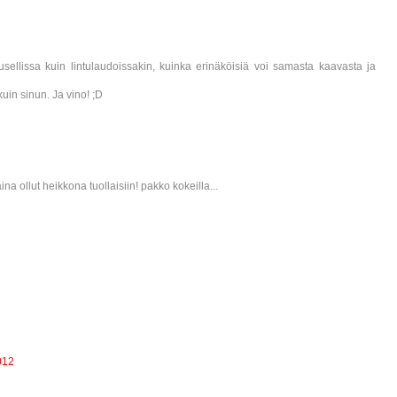
sellissa kuin lintulaudoissakin, kuinka erinäköisiä voi samasta kaavasta ja
uin sinun. Ja vino! ;D
na ollut heikkona tuollaisiin! pakko kokeilla...
012