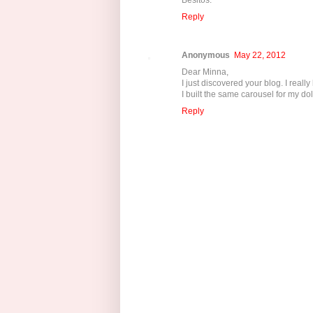
Reply
Anonymous
May 22, 2012
Dear Minna,
I just discovered your blog. I really
I built the same carousel for my dol
Reply