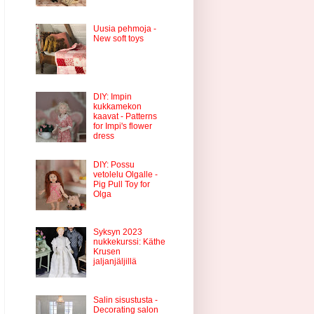
Uusia pehmoja -
New soft toys
DIY: Impin
kukkamekon
kaavat - Patterns
for Impi's flower
dress
DIY: Possu
vetolelu Olgalle -
Pig Pull Toy for
Olga
Syksyn 2023
nukkekurssi: Käthe
Krusen
jaljanjäljillä
Salin sisustusta -
Decorating salon