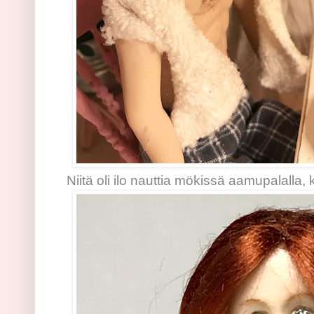
Niitä oli ilo nauttia mökissä aamupalalla, 