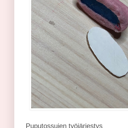
Puputossujen työjärjestys