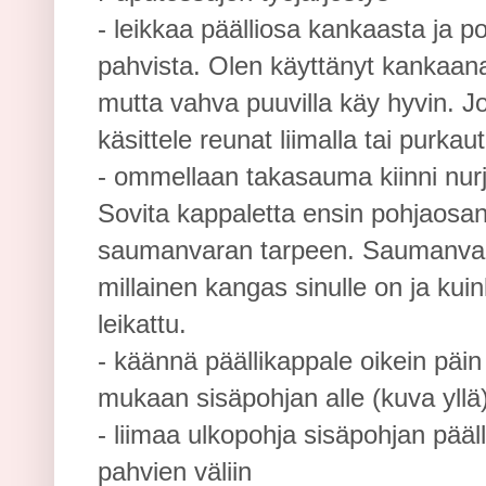
- leikkaa päälliosa kankaasta ja 
pahvista. Olen käyttänyt kankaana
mutta vahva puuvilla käy hyvin. 
käsittele reunat liimalla tai purka
- ommellaan takasauma kiinni nurja
Sovita kappaletta ensin pohjaosan 
saumanvaran tarpeen. Saumanvar
millainen kangas sinulle on ja kui
leikattu.
- käännä päällikappale oikein päin
mukaan sisäpohjan alle (kuva yllä
- liimaa ulkopohja sisäpohjan pääll
pahvien väliin