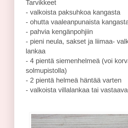
Tarvikkeet
- valkoista paksuhkoa kangasta
- ohutta vaaleanpunaista kangasta
- pahvia kengänpohjiin
- pieni neula, sakset ja liimaa- va
lankaa
- 4 pientä siemenhelmeä (voi korva
solmupistolla)
- 2 pientä helmeä häntää varten
- valkoista villalankaa tai vastaav